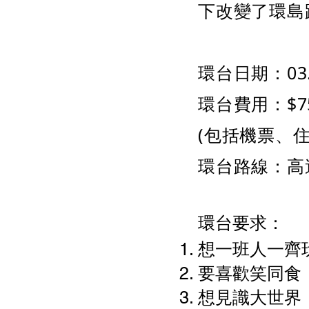
下改變了環島
環台日期：03.04
環台費用：$7
(包括機票、住
環台路線：高達
環台要求：
想一班人一齊
要喜歡笑同食
想見識大世界