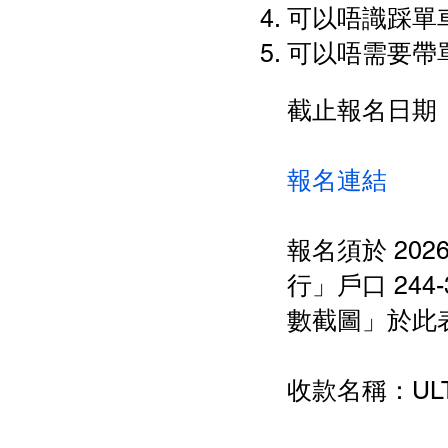
可以唔識踩單車
可以唔需要帶單
截止報名日期：31
報名連結
報名須於 202
行」戶口 244
數截圖」於此
收款名稱：ULTRA