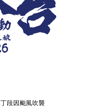
懇丁段因颱風吹襲