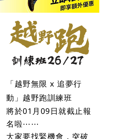
「越野無限 x 追夢行
動」越野跑訓練班
將於01月09日就截止報
名啦⋯⋯
大家要找緊機會，突破