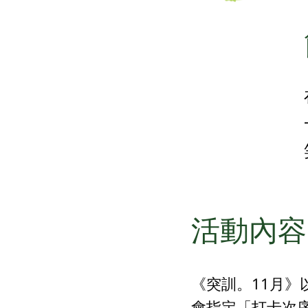
活動內容
《突訓。11月》
會指定「打卡次