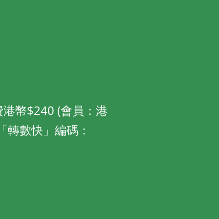
費港幣$240 (會員：港
3 或「轉數快」編碼：