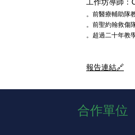
工作坊導師：Cec
。前醫療輔助隊
。前聖約翰救傷
。超過二十年教
報告連結🔗
合作單位